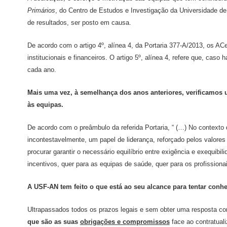
Primários
, do Centro de Estudos e Investigação da Universidade d
de resultados, ser posto em causa.
De acordo com o artigo 4º, alínea 4, da Portaria 377-A/2013, os A
institucionais e financeiros. O artigo 5º, alínea 4, refere que, cas
cada ano.
Mais uma vez, à semelhança dos anos anteriores, verificamos 
às equipas.
De acordo com o preâmbulo da referida Portaria, “ (…) No context
incontestavelmente, um papel de liderança, reforçado pelos valor
procurar garantir o necessário equilíbrio entre exigência e exequi
incentivos, quer para as equipas de saúde, quer para os profissiona
A USF-AN tem feito o que está ao seu alcance para tentar conhe
Ultrapassados todos os prazos legais e sem obter uma resposta c
que são as suas
obrigações e compromissos
face ao contratual