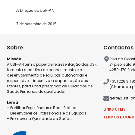
A Direção da USF-AN
7 de setembro de 2015
Sobre
Contactos
Missão
Rua da Const
A USF-AN tem o papel de representação das USF,
2º piso, sala 
fomenta a partilha de conhecimento e o
4250-170 Port
desenvolvimento de equipas autónomas e
responsáveis, incentiva a capacitação dos
+351 228 311 
utentes, para uma prestação de Cuidados de
(Chamada par
Saúde Primários de qualidade.
geral@usf-an
Lema
– Partilhar Experiências e Boas Práticas
LINKS ÚTEIS
– Desenvolver os Profissionais e as Equipas
TERMOS E COND
– Promover a Qualidade da Saúde