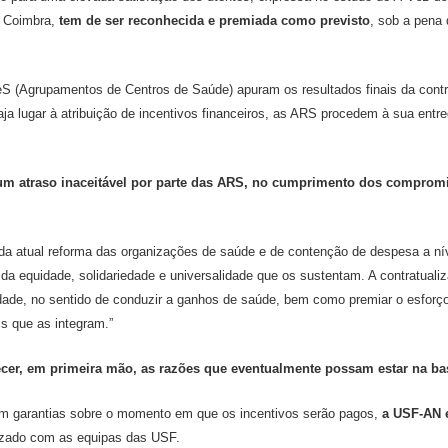
e Coimbra,
tem de ser reconhecida e premiada como previsto
, sob a pena 
CeS (Agrupamentos de Centros de Saúde) apuram os resultados finais da contr
o haja lugar à atribuição de incentivos financeiros, as ARS procedem à sua entr
um atraso inaceitável por parte das ARS, no cumprimento dos compromi
o da atual reforma das organizações de saúde e de contenção de despesa a n
es da equidade, solidariedade e universalidade que os sustentam. A contrat
bilidade, no sentido de conduzir a ganhos de saúde, bem como premiar o esfo
is que as integram.”
cer, em primeira mão, as razões que eventualmente possam estar na base
om garantias sobre o momento em que os incentivos serão pagos,
a USF-AN e
izado com as equipas das USF.