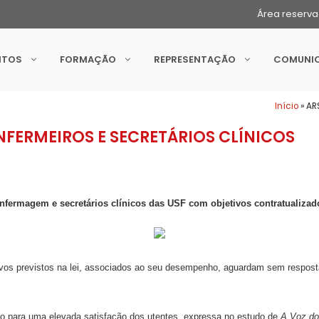
Área reserv
NTOS
FORMAÇÃO
REPRESENTAÇÃO
COMUNI
Início
»
AR
NFERMEIROS E SECRETÁRIOS CLÍNICOS
nfermagem e secretários clínicos das USF com objetivos contratualizad
tivos previstos na lei, associados ao seu desempenho, aguardam sem respos
do para uma elevada satisfação dos utentes, expressa no estudo de
A Voz dos