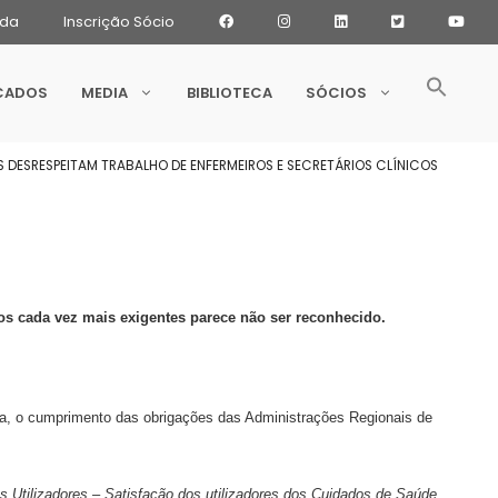
ada
Inscrição Sócio
CADOS
MEDIA
BIBLIOTECA
SÓCIOS
S DESRESPEITAM TRABALHO DE ENFERMEIROS E SECRETÁRIOS CLÍNICOS
os cada vez mais exigentes parece não ser reconhecido.
ta, o cumprimento das obrigações das Administrações Regionais de
 Utilizadores – Satisfação dos utilizadores dos Cuidados de Saúde