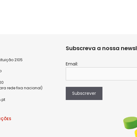
Subscreva a nossa newsl
ituição 2105
Email:
9
o
820
a rede fixa nacional)
Subscrever
.pt
IÇÕES