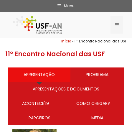
Menu
Início
»
11º Encontro Nacional das USF
11º Encontro Nacional das USF
APRESENTAÇÃO
PROGRAMA
APRESENTAÇÕES E DOCUMENTOS
ACONTECE'19
COMO CHEGAR?
PARCEIROS
MEDIA