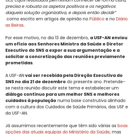
ULS, cujos resultados permitiriam conhecer de forma clara,
precisa e robusta os aspetos positivos e os negativos
daquela solução organizativa, e depois então decidir”
como escrito em artigos de opinião no
Público
e no
Diário
as Beiras
.
Por esse motivo, no dia 13 de dezembro,
a USF-AN enviou
um ofício aos Senhores Ministro da Saúde e Diretor
Executivo do SNS a expor a sua argumentação e a
solicitar a concretização das reuniões previamente
prometidas
.
A USF-AN
vai ser recebida pela Direção Executiva do
SNS no dia 21 de dezembro
do presente ano. Pretende-
se nesta reunião discutir este tema e estabelecer um
diálogo contínuo para um melhor SNS e melhores
cuidados à população
numa base construtiva alinhado
com a cultura dos Cuidados de Saúde Primários, das USF e
da USF-AN.
Já assumimos recentemente que têm sido várias as
boas
opções das atuais equipas do Ministério da Saúde
, mas