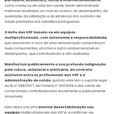
partidário, económico, social e internacionalmente
,
como criadoras de valor em saúde, tendo demonstrado
melhores resultados ao nível do acesso, do desempenho, da
qualidade, da satisfação e da eficiência dos cuidados de
saúde prestados aos cidadãos portugueses;
O êxito das USF baseia-se em equipas
multiprofissionais, com autonomia e responsabilidade
,
que assumiram o risco de uma remuneração composta por
duas componentes, uma fixa e outra variável sensível ao
desempenho, que contratualizam e são avaliadas;
Manifestam publicamente a sua profunda indignação
pela rutura, unilateral e arbitrária, do contrato
existente entre os profissionais das USF e a
administração de saúde
, quando este tem o suporte legal
do DL nº 298/2007, da Portaria nº 301/2008 e das cartas de
compromisso contratualizadas anualmente e publicamente
acessíveis;
Esta rutura cria uma
enorme desestabilização nas
equipas
multiprofissionais das USF e, a confirmar-se,