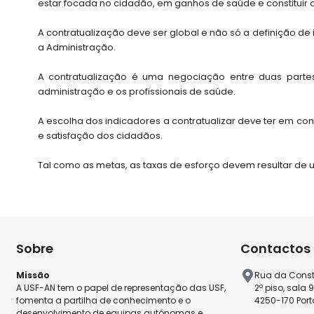
estar focada no cidadão, em ganhos de saúde e constituir 
A contratualização deve ser global e não só a definição d
a Administração.
A contratualização é uma negociação entre duas part
administração e os profissionais de saúde.
A escolha dos indicadores a contratualizar deve ter em con
e satisfação dos cidadãos.
Tal como as metas, as taxas de esforço devem resultar de um
Sobre
Contactos
Missão
Rua da Const
A USF-AN tem o papel de representação das USF,
2º piso, sala 
fomenta a partilha de conhecimento e o
4250-170 Port
desenvolvimento de equipas autónomas e