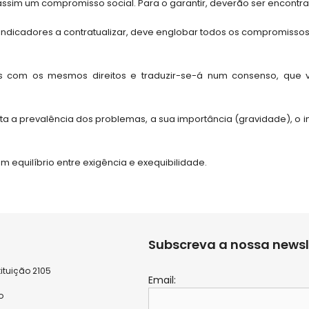
assim um compromisso social. Para o garantir, deverão ser encontr
e indicadores a contratualizar, deve englobar todos os compromiss
es com os mesmos direitos e traduzir-se-á num consenso, que 
ta a prevalência dos problemas, a sua importância (gravidade), o i
 equilíbrio entre exigência e exequibilidade.
Subscreva a nossa newsl
ituição 2105
Email:
9
o