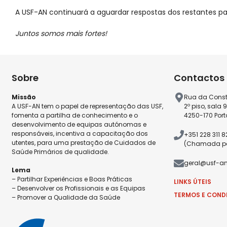
A USF-AN continuará a aguardar respostas dos restantes pa
Juntos somos mais fortes!
Sobre
Contactos
Missão
Rua da Const
A USF-AN tem o papel de representação das USF,
2º piso, sala 
fomenta a partilha de conhecimento e o
4250-170 Port
desenvolvimento de equipas autónomas e
responsáveis, incentiva a capacitação dos
+351 228 311 
utentes, para uma prestação de Cuidados de
(Chamada par
Saúde Primários de qualidade.
geral@usf-an
Lema
– Partilhar Experiências e Boas Práticas
LINKS ÚTEIS
– Desenvolver os Profissionais e as Equipas
TERMOS E COND
– Promover a Qualidade da Saúde