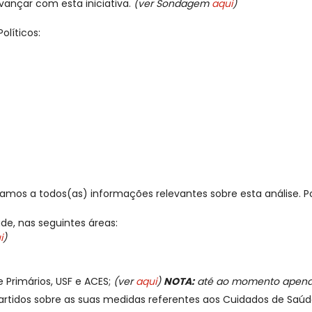
nçar com esta iniciativa.
(ver Sondagem
aqui
)
olíticos:
lizamos a todos(as) informações relevantes sobre esta análise. P
de, nas seguintes áreas:
i
)
 Primários, USF e ACES;
(ver
aqui
)
NOTA:
até ao momento apena
partidos sobre as suas medidas referentes aos Cuidados de Saúd