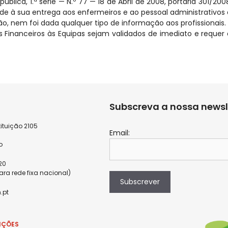
ública, 1.ª série — N.º 77 — 18 de Abril de 2008, portaria 301/20
cede à sua entrega aos enfermeiros e ao pessoal administrativos
ão, nem foi dada qualquer tipo de informação aos profissionais.
Financeiros às Equipas sejam validados de imediato e requer
Subscreva a nossa newsl
ituição 2105
Email:
9
o
820
a rede fixa nacional)
Subscrever
.pt
IÇÕES