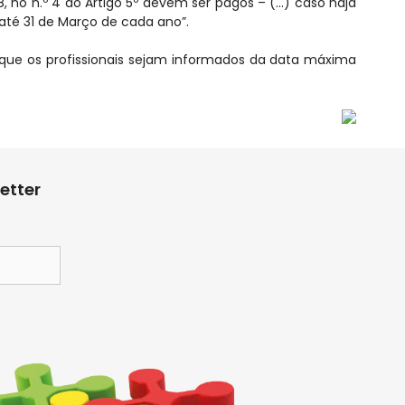
08, no n.º 4 do Artigo 5º devem ser pagos – (…) caso haja
 até 31 de Março de cada ano”.
 que os profissionais sejam informados da data máxima
etter