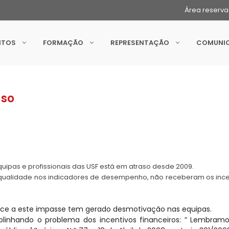
Área reserv
NTOS
FORMAÇÃO
REPRESENTAÇÃO
COMUNI
aso
quipas e profissionais das USF está em atraso desde 2009.
qualidade nos indicadores de desempenho, não receberam os ince
face a este impasse tem gerado desmotivação nas equipas.
blinhando o problema dos incentivos financeiros: ” Lembram