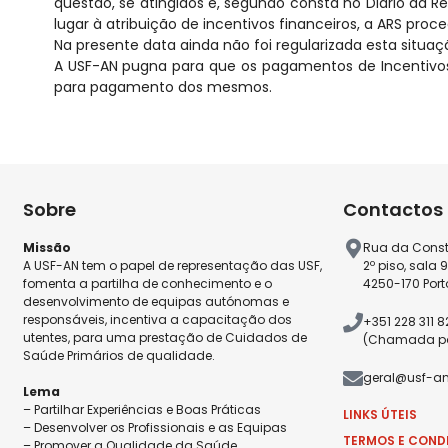
questão, se atingidos e, segundo consta no Diário da Rep
lugar à atribuição de incentivos financeiros, a ARS pro
Na presente data ainda não foi regularizada esta situaç
A USF-AN pugna para que os pagamentos de Incentivos 
para pagamento dos mesmos.
Sobre
Contactos
Missão
Rua da Const
A USF-AN tem o papel de representação das USF,
2º piso, sala 
fomenta a partilha de conhecimento e o
4250-170 Port
desenvolvimento de equipas autónomas e
responsáveis, incentiva a capacitação dos
+351 228 311 
utentes, para uma prestação de Cuidados de
(Chamada par
Saúde Primários de qualidade.
geral@usf-an
Lema
– Partilhar Experiências e Boas Práticas
LINKS ÚTEIS
– Desenvolver os Profissionais e as Equipas
TERMOS E COND
– Promover a Qualidade da Saúde