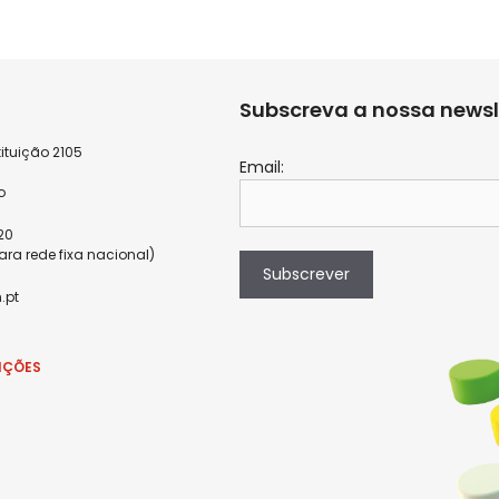
Subscreva a nossa newsl
ituição 2105
Email:
9
o
820
a rede fixa nacional)
Subscrever
.pt
IÇÕES