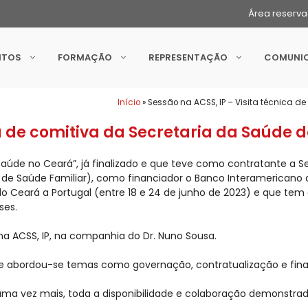
Área reserv
NTOS
FORMAÇÃO
REPRESENTAÇÃO
COMUNI
Início
»
Sessão na ACSS, IP – Visita técnica d
ca de comitiva da Secretaria da Saúde 
aúde no Ceará”, já finalizado e que teve como contratante a 
de Saúde Familiar), como financiador o Banco Interamericano d
o Ceará a Portugal (entre 18 e 24 de junho de 2023) e que tem
ses.
na ACSS, IP, na companhia do Dr. Nuno Sousa.
 abordou-se temas como governação, contratualização e fin
uma vez mais, toda a disponibilidade e colaboração demonstrad