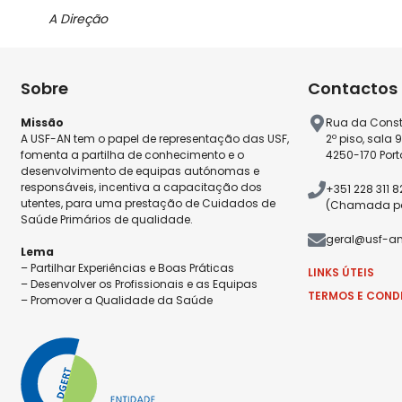
A Direção
Sobre
Contactos
Missão
Rua da Const
A USF-AN tem o papel de representação das USF,
2º piso, sala 
fomenta a partilha de conhecimento e o
4250-170 Port
desenvolvimento de equipas autónomas e
responsáveis, incentiva a capacitação dos
+351 228 311 
utentes, para uma prestação de Cuidados de
(Chamada par
Saúde Primários de qualidade.
geral@usf-an
Lema
– Partilhar Experiências e Boas Práticas
LINKS ÚTEIS
– Desenvolver os Profissionais e as Equipas
TERMOS E COND
– Promover a Qualidade da Saúde