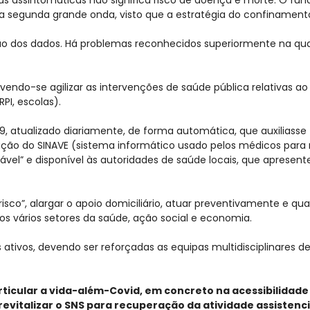
ma segunda grande onda, visto que a estratégia do confinament
tão dos dados. Há problemas reconhecidos superiormente na qua
evendo-se agilizar as intervenções de saúde pública relativas ao 
PI, escolas).
9, atualizado diariamente, de forma automática, que auxiliasse
ação do SINAVE (sistema informático usado pelos médicos para 
ável” e disponível às autoridades de saúde locais, que aprese
sco”, alargar o apoio domiciliário, atuar preventivamente e qual
 vários setores da saúde, ação social e economia.
 ativos, devendo ser reforçadas as equipas multidisciplinares 
 articular a vida-além-Covid, em concreto na acessibilidad
vitalizar o SNS para recuperação da atividade assistenc