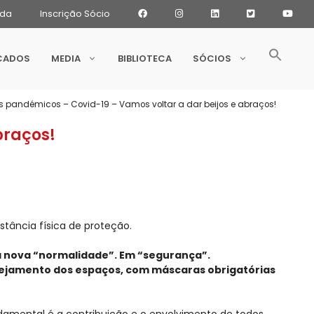
ada
Inscrição Sócio
CADOS
MEDIA
BIBLIOTECA
SÓCIOS
tos pandémicos – Covid-19 – Vamos voltar a dar beijos e abraços!
braços!
tância física de proteção.
ta nova “normalidade”. Em “segurança”.
arejamento dos espaços, com máscaras obrigatórias
damental é a contribuição e o envolvimento de todos