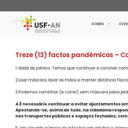
SOBRE
EVE
Treze (13) factos pandémicos – Co
1. Nada de pânico. Temos que continuar a conviver com
2.Usar máscara, lavar as mãos e manter distância físic
3.Podemos caminhar (e correr) sem máscara pelos jardi
4.É necessário continuar a evitar ajuntamentos em
Apostando-se, acima de tudo, na cidadania respon
nos transportes públicos e espaços fechados, com 
5. Um elevado número de infeções em adultos e criança