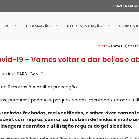
Área reserv
NTOS
FORMAÇÃO
REPRESENTAÇÃO
COMUNI
Início
»
Treze (13) fac
vid-19 – Vamos voltar a dar beijos e a
 o vírus SARS-CoV-2.
a de 2 metros é a melhor prevenção.
ns, percursos pedonais, parques verdes, mantendo sempre a dis
 recintos fechados, mal ventilados, e saber viver com es
sável, com regras, com circuitos bem definidos e muito 
lavagem das mãos e utilização regular do gel alcoólico
.
s assintomáticas não significa risco de doença e morte. O fun