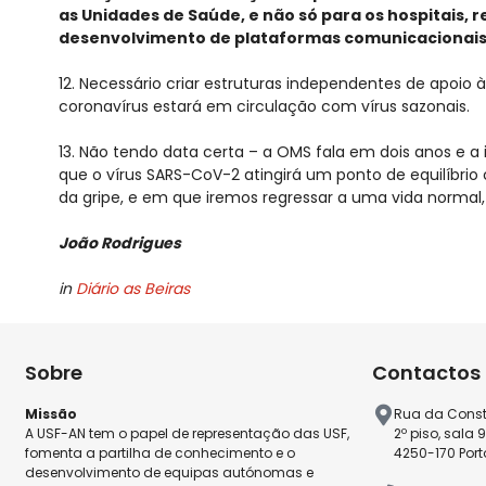
as Unidades de Saúde, e não só para os hospitais,
desenvolvimento de plataformas comunicacionais 
12. Necessário criar estruturas independentes de apoio 
coronavírus estará em circulação com vírus sazonais.
13. Não tendo data certa – a OMS fala em dois anos e a
que o vírus SARS-CoV-2 atingirá um ponto de equilíb
da gripe, e em que iremos regressar a uma vida normal,
João Rodrigues
in
Diário as Beiras
Sobre
Contactos
Missão
Rua da Const
A USF-AN tem o papel de representação das USF,
2º piso, sala 
fomenta a partilha de conhecimento e o
4250-170 Port
desenvolvimento de equipas autónomas e