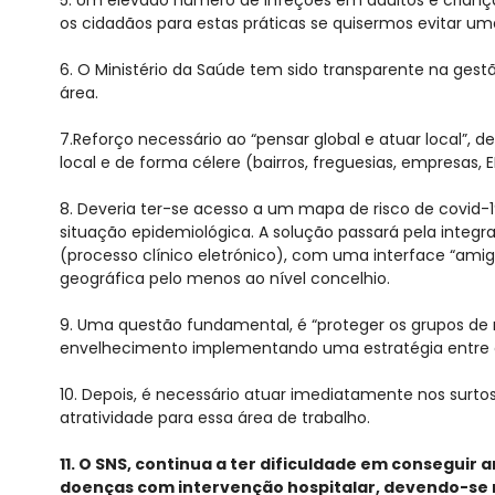
os cidadãos para estas práticas se quisermos evitar u
6. O Ministério da Saúde tem sido transparente na ges
área.
7.Reforço necessário ao “pensar global e atuar local”, d
local e de forma célere (bairros, freguesias, empresas, ER
8. Deveria ter-se acesso a um mapa de risco de covid-1
situação epidemiológica. A solução passará pela integr
(processo clínico eletrónico), com uma interface “amig
geográfica pelo menos ao nível concelhio.
9. Uma questão fundamental, é “proteger os grupos de ri
envelhecimento implementando uma estratégia entre os
10. Depois, é necessário atuar imediatamente nos surtos
atratividade para essa área de trabalho.
11. O SNS, continua a ter dificuldade em conseguir
doenças com intervenção hospitalar, devendo-se re