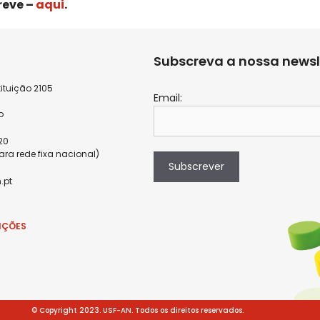
reve –
aqui
.
Subscreva a nossa newsl
ituição 2105
Email:
9
o
820
a rede fixa nacional)
Subscrever
.pt
IÇÕES
© Copyright 2023. USF-AN. Todos os direitos reservados.