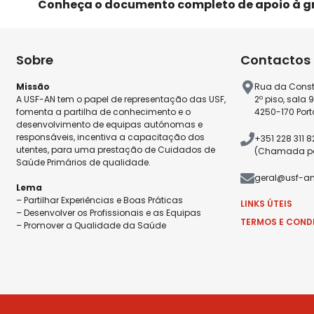
Conheça o documento completo de apoio à g
Sobre
Contactos
Missão
Rua da Const
A USF-AN tem o papel de representação das USF,
2º piso, sala 
fomenta a partilha de conhecimento e o
4250-170 Port
desenvolvimento de equipas autónomas e
responsáveis, incentiva a capacitação dos
+351 228 311 
utentes, para uma prestação de Cuidados de
(Chamada par
Saúde Primários de qualidade.
geral@usf-an
Lema
– Partilhar Experiências e Boas Práticas
LINKS ÚTEIS
– Desenvolver os Profissionais e as Equipas
TERMOS E COND
– Promover a Qualidade da Saúde