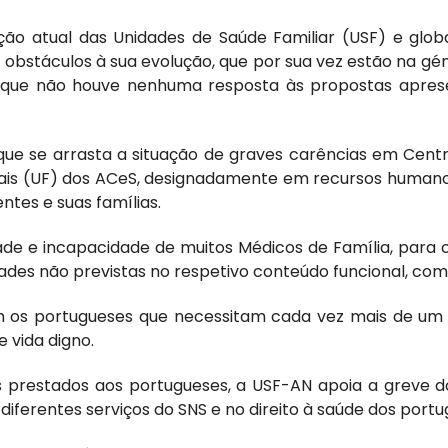
uação atual das Unidades de Saúde Familiar (USF) e gl
bstáculos à sua evolução, que por sua vez estão na géne
, que não houve nenhuma resposta às propostas apresen
que se arrasta a situação de graves carências em Cent
ais (UF) dos ACeS, designadamente em recursos humanos
tes e suas famílias.
dade e incapacidade de muitos Médicos de Família, par
dades não previstas no respetivo conteúdo funcional, c
om os portugueses que necessitam cada vez mais de um
 vida digno.
s prestados aos portugueses, a USF-AN apoia a greve d
 diferentes serviços do SNS e no direito à saúde dos portu