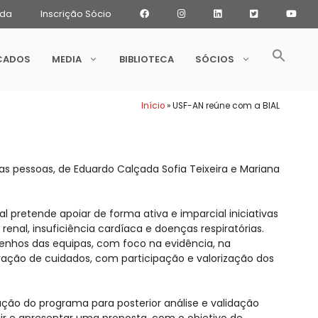
ada
Inscrição Sócio
CADOS
MEDIA
BIBLIOTECA
SÓCIOS
Início
»
USF-AN reúne com a BIAL
 nas pessoas, de Eduardo Calçada Sofia Teixeira e Mariana
pretende apoiar de forma ativa e imparcial iniciativas
enal, insuficiência cardíaca e doenças respiratórias.
enhos das equipas, com foco na evidência, na
ração de cuidados, com participação e valorização dos
ção do programa para posterior análise e validação
uir e apresentar uma proposta, com o objetivo de