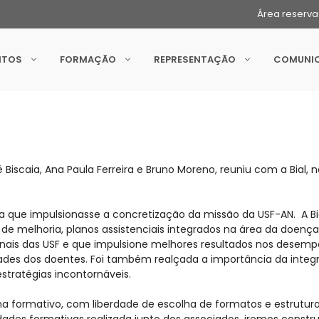
Área reserv
NTOS
FORMAÇÃO
REPRESENTAÇÃO
COMUNI
 Biscaia, Ana Paula Ferreira e Bruno Moreno, reuniu com a Bial,
que impulsionasse a concretização da missão da USF-AN. A Bial 
de melhoria, planos assistenciais integrados na área da doença r
onais das USF e que impulsione melhores resultados nos desemp
dades dos doentes. Foi também realçada a importância da integ
stratégias incontornáveis.
ma formativo, com liberdade de escolha de formatos e estrutura
dades formativas realizada junto dos associados, iremos constr