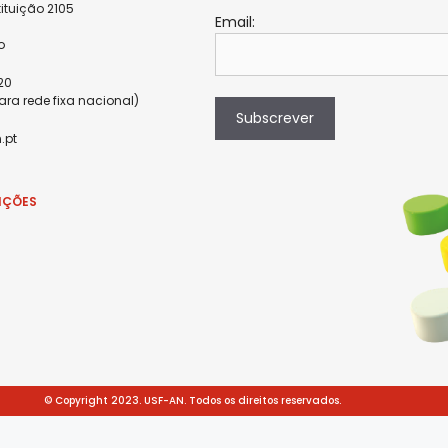
ituição 2105
Email:
9
o
820
a rede fixa nacional)
Subscrever
.pt
IÇÕES
© Copyright 2023. USF-AN. Todos os direitos reservados.