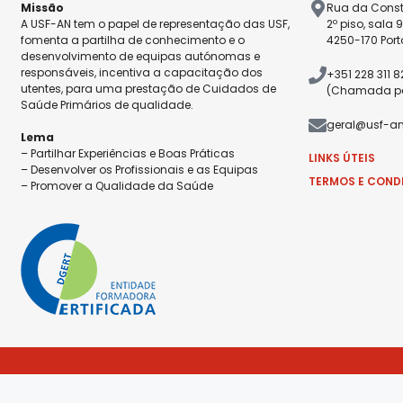
Missão
Rua da Const
A USF-AN tem o papel de representação das USF,
2º piso, sala 
fomenta a partilha de conhecimento e o
4250-170 Port
desenvolvimento de equipas autónomas e
responsáveis, incentiva a capacitação dos
+351 228 311 
utentes, para uma prestação de Cuidados de
(Chamada par
Saúde Primários de qualidade.
geral@usf-an
Lema
– Partilhar Experiências e Boas Práticas
LINKS ÚTEIS
– Desenvolver os Profissionais e as Equipas
TERMOS E COND
– Promover a Qualidade da Saúde